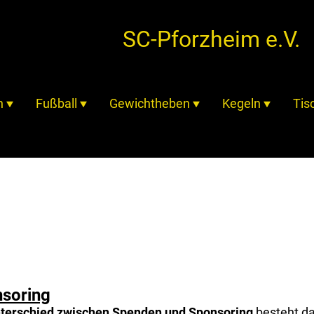
SC-Pforzheim e.V.
n
Fußball
Gewichtheben
Kegeln
Tis
soring
terschied zwischen Spenden und Sponsoring
besteht da