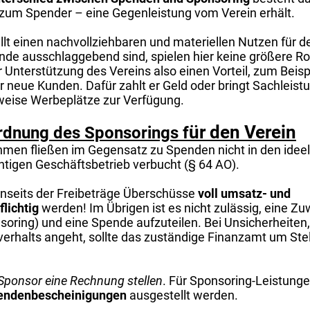
zum Spender – eine Gegenleistung vom Verein erhält.
llt einen nachvollziehbaren und materiellen Nutzen für d
ende ausschlaggebend sind, spielen hier keine größere Ro
r Unterstützung des Vereins also einen Vorteil, zum Beis
 neue Kunden. Dafür zahlt er Geld oder bringt Sachleistu
lsweise Werbeplätze zur Verfügung.
ür den Verein
rdnung des Sponsorings f
men fließen im Gegensatz zu Spenden nicht in den ideel
htigen Geschäftsbetrieb verbucht (§ 64 AO).
enseits der Freibeträge Überschüsse
voll umsatz- und
flichtig
werden! Im Übrigen ist es nicht zulässig, eine Z
oring) und eine Spende aufzuteilen. Bei Unsicherheiten,
verhalts angeht, sollte das zuständige Finanzamt um S
ponsor eine Rechnung stellen
. Für Sponsoring-Leistung
pendenbescheinigungen
ausgestellt werden.