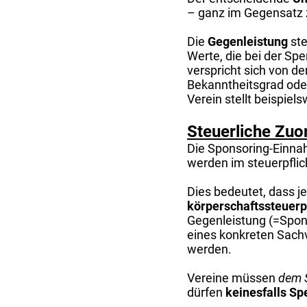
– ganz im Gegensatz 
Die
Gegenleistung
ste
Werte, die bei der Sp
verspricht sich von de
Bekanntheitsgrad oder
Verein stellt beispie
Steuerliche Zuo
Die Sponsoring-Einnah
werden im steuerpflic
Dies bedeutet, dass j
körperschaftssteuerp
Gegenleistung (=Spons
eines konkreten Sach
werden.
Vereine müssen
dem S
dürfen
keinesfalls S