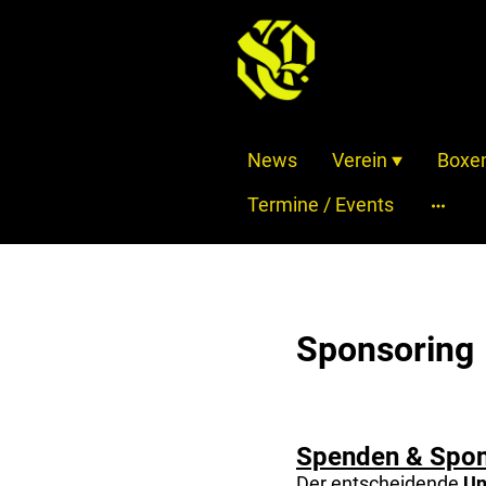
News
Verein
Boxe
Termine / Events
Sponsoring
Spenden & Spon
Der entscheidende
Un