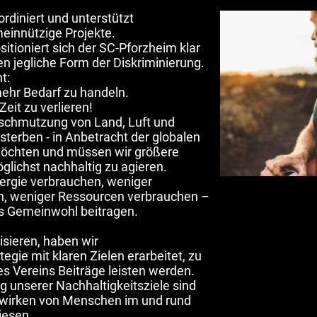
ordiniert und unterstützt
einnützige Projekte.
itioniert sich der SC-Pforzheim klar
en jegliche Form der Diskriminierung.
nt:
mehr Bedarf zu handeln.
eit zu verlieren!
rschmutzung von Land, Luft und
terben - in Anbetracht der globalen
öchten und müssen wir größere
glichst nachhaltig zu agieren.
ergie verbrauchen, weniger
, weniger Ressourcen verbrauchen –
as Gemeinwohl beitragen.
isieren, haben wir
gie mit klaren Zielen erarbeitet, zu
es Vereins Beiträge leisten werden.
g unserer Nachhaltigkeitsziele sind
itwirken von Menschen im und rund
iesen.