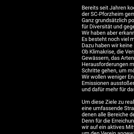
Bereits seit Jahren ko
der SC-Pforzheim gem
Ganz grundsätzlich pos
für Diversität und geg
Wir haben aber erkan
Es besteht noch viel 
Dazu haben wir keine Z
Ob Klimakrise, die Ve
Gewässern, das Artens
Herausforderungen m
Schritte gehen, um mö
Wir wollen weniger En
Emissionen ausstoßen
und dafür mehr für d
Um diese Ziele zu real
eine umfassende Strate
denen alle Bereiche d
Denn für die Erreichun
wir auf ein aktives M
um den Verein angew