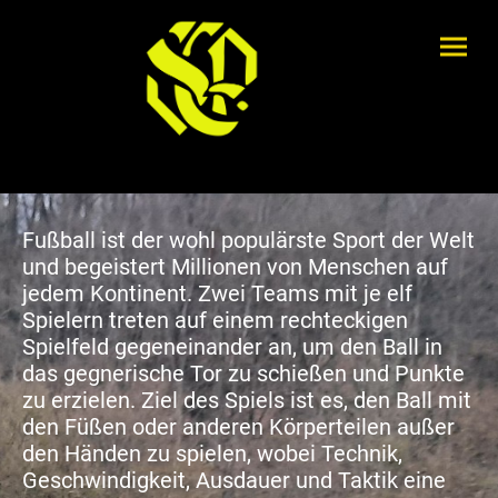
Fußball ist der wohl populärste Sport der Welt
und begeistert Millionen von Menschen auf
jedem Kontinent. Zwei Teams mit je elf
Spielern treten auf einem rechteckigen
Spielfeld gegeneinander an, um den Ball in
das gegnerische Tor zu schießen und Punkte
zu erzielen. Ziel des Spiels ist es, den Ball mit
den Füßen oder anderen Körperteilen außer
den Händen zu spielen, wobei Technik,
Geschwindigkeit, Ausdauer und Taktik eine