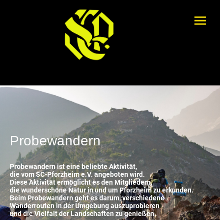
Probewandern
Probewandern ist eine beliebte Aktivität,
die vom SC-Pforzheim e.V. angeboten wird.
Diese Aktivität ermöglicht es den Mitgliedern,
die wunderschöne Natur in und um Pforzheim zu erkunden.
Beim Probewandern geht es darum, verschiedene
Wanderrouten in der Umgebung auszuprobieren
und die Vielfalt der Landschaften zu genießen.